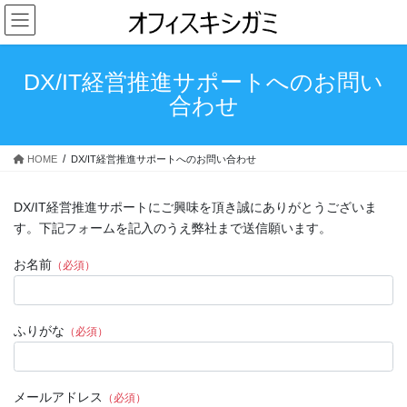
コ
ナ
ン
ビ
テ
ゲ
ン
ー
DX/IT経営推進サポートへのお問い
ツ
シ
合わせ
へ
ョ
ス
ン
キ
に
HOME
DX/IT経営推進サポートへのお問い合わせ
ッ
移
プ
動
DX/IT経営推進サポートにご興味を頂き誠にありがとうございま
す。下記フォームを記入のうえ弊社まで送信願います。
お名前
（必須）
ふりがな
（必須）
メールアドレス
（必須）