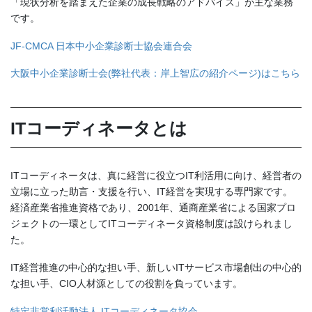
「現状分析を踏まえた企業の成長戦略のアドバイス」が主な業務
です。
JF-CMCA 日本中小企業診断士協会連合会
大阪中小企業診断士会(弊社代表：岸上智広の紹介ページ)はこちら
ITコーディネータとは
ITコーディネータは、真に経営に役立つIT利活用に向け、経営者の
立場に立った助言・支援を行い、IT経営を実現する専門家です。
経済産業省推進資格であり、2001年、通商産業省による国家プロ
ジェクトの一環としてITコーディネータ資格制度は設けられまし
た。
IT経営推進の中心的な担い手、新しいITサービス市場創出の中心的
な担い手、CIO人材源としての役割を負っています。
特定非営利活動法人 ITコーディネータ協会