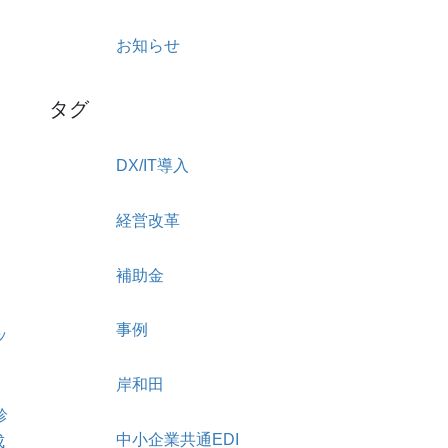
合
お知らせ
タグ
DX/IT導入
ー
経営改革
補助金
事例
ッ
岸和田
診
中小企業共通EDI
成