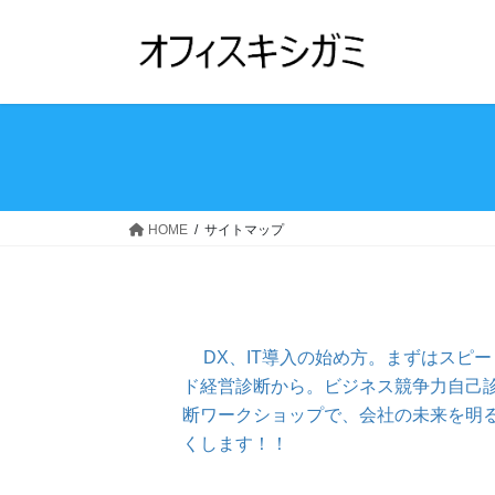
コ
ナ
ン
ビ
テ
ゲ
ン
ー
ツ
シ
へ
ョ
ス
ン
キ
に
ッ
移
HOME
サイトマップ
プ
動
DX、IT導入の始め方。まずはスピー
ド経営診断から。ビジネス競争力自己
断ワークショップで、会社の未来を明
くします！！