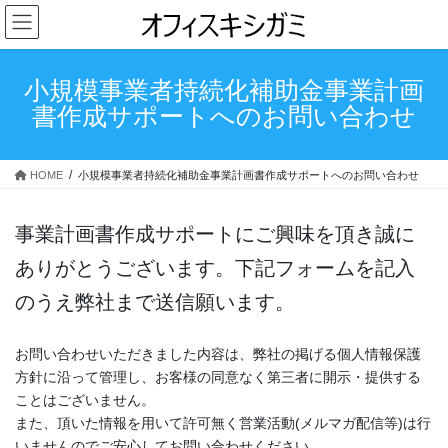
コ
ナ
ン
ビ
テ
ゲ
ン
ー
小規模事業者持続化補助金事業計画
ツ
シ
書作成サポートへのお問い合わせ
へ
ョ
ス
ン
キ
に
HOME
小規模事業者持続化補助金事業計画書作成サポートへのお問い合わせ
ッ
移
プ
動
事業計画書作成サポートにご興味を頂き誠に
ありがとうございます。下記フォームを記入
のうえ弊社まで送信願います。
お問い合わせいただきました内容は、弊社の掲げる個人情報保護
方針に沿って管理し、お客様の同意なく第三者に開示・提供する
ことはございません。
また、頂いた情報を用いて許可無く営業活動(メルマガ配信等)は行
いませんのでご安心してお問い合わせください。