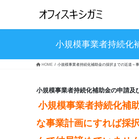
コ
ナ
ン
ビ
テ
ゲ
ン
ー
ツ
シ
へ
ョ
小規模事業者持続化
ス
ン
キ
に
ッ
移
HOME
小規模事業者持続化補助金の採択までの近道～
プ
動
小規模事業者持続化補助金の申請及
小規模事業者持続化補
な事業計画にすれば採