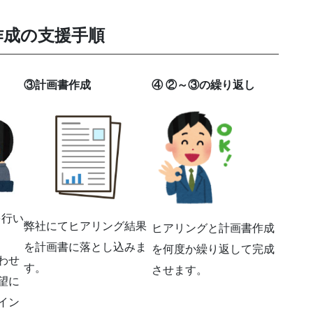
作成の支援手順
③計画書作成
④ ②～③の繰り返し
を行い
弊社にてヒアリング結果
ヒアリングと計画書作成
を計画書に落とし込みま
を何度か繰り返して完成
わせ
す。
させます。
望に
イン