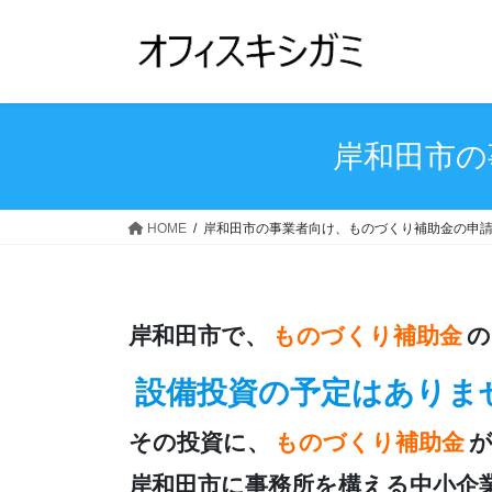
コ
ナ
ン
ビ
テ
ゲ
ン
ー
ツ
シ
へ
ョ
岸和田市の
ス
ン
キ
に
ッ
移
HOME
岸和田市の事業者向け、ものづくり補助金の申
プ
動
岸和田市で、
ものづくり補助金
の
設備投資の予定はありま
その投資に、
ものづくり補助金
岸和田市に事務所を構える中小企