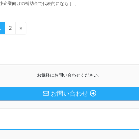
企業向けの補助金で代表的になも […]
固
固
1
2
»
定
定
ペ
ペ
ー
ー
ジ
ジ
お気軽にお問い合わせください。
お問い合わせ