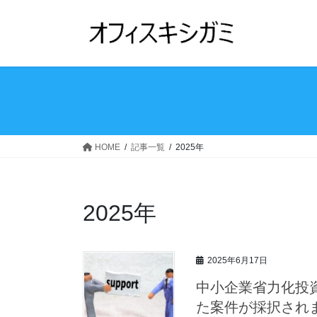
コ
ナ
ン
ビ
テ
ゲ
ン
ー
ツ
シ
へ
ョ
ス
ン
キ
に
ッ
移
HOME
記事一覧
2025年
プ
動
2025年
2025年6月17日
中小企業省力化投
た案件が採択され