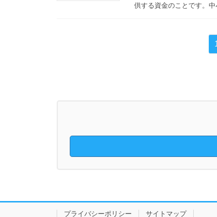
供する資金のことです。中小
投
稿
の
ペ
ー
ジ
送
り
プライバシーポリシー
サイトマップ