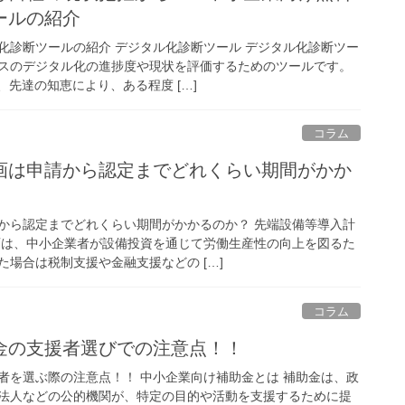
ールの紹介
化診断ツールの紹介 デジタル化診断ツール デジタル化診断ツー
スのデジタル化の進捗度や現状を評価するためのツールです。
、先達の知恵により、ある程度 […]
コラム
画は申請から認定までどれくらい期間がかか
から認定までどれくらい期間がかかるのか？ 先端設備等導入計
画は、中小企業者が設備投資を通じて労働生産性の向上を図るた
場合は税制支援や金融支援などの […]
コラム
金の支援者選びでの注意点！！
者を選ぶ際の注意点！！ 中小企業向け補助金とは 補助金は、政
法人などの公的機関が、特定の目的や活動を支援するために提