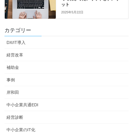
ット
2025年5月22日
カテゴリー
DX/IT導入
経営改革
補助金
事例
岸和田
中小企業共通EDI
経営診断
中小企業のIT化