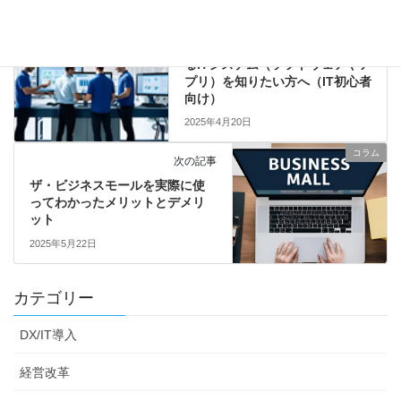
コラム
前の記事
製造業の業務プロセスに対応す
るITシステム（ソフトウェアやア
プリ）を知りたい方へ（IT初心者
向け）
2025年4月20日
コラム
次の記事
ザ・ビジネスモールを実際に使
ってわかったメリットとデメリ
ット
2025年5月22日
カテゴリー
DX/IT導入
経営改革