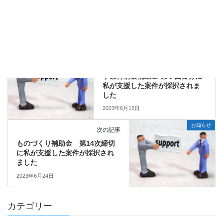
コラム
カテゴリー
DX/IT導入
中小企業のIT化
タグ
お知らせ
前の記事
事業再構築補助金 第９回公募に
私が支援した案件が採択されま
した
2023年6月15日
お知らせ
次の記事
ものづくり補助金 第14次締切
に私が支援した案件が採択され
ました
2023年6月24日
カテゴリー