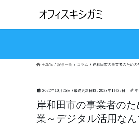
コ
ナ
ン
ビ
テ
ゲ
ン
ー
ツ
シ
へ
ョ
ス
ン
キ
に
ッ
移
HOME
記事一覧
コラム
岸和田市の事業者のための
プ
動
2022年10月25日
/ 最終更新日時 :
2023年1月29日
中
岸和田市の事業者のた
業～デジタル活用なん