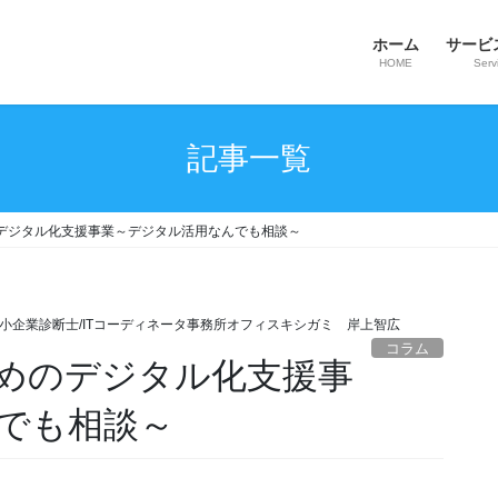
ホーム
サービ
HOME
Serv
記事一覧
デジタル化支援事業～デジタル活用なんでも相談～
小企業診断士/ITコーディネータ事務所オフィスキシガミ 岸上智広
コラム
めのデジタル化支援事
でも相談～