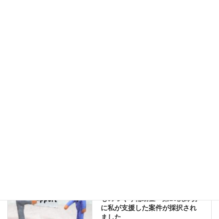
入）のためのIT専門家派遣に補助金が出ます～
2021年5月24日
中小企業省力化投資補助金（一般型）第１回公募に私が支援し
た案件が採択されました
2025年6月17日
中小企業向け補助金の支援者選びでの注意点！！
2025年2月19日
コラム
カテゴリー
補助金
岸和田
タグ
お知らせ
前の記事
ものづくり補助金 第16次締切
に私が支援した案件が採択され
ました