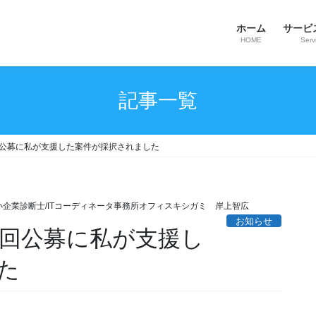
ホーム
サービ
HOME
Serv
記事一覧
回公募に私が支援した案件が採択されました
小企業診断士/ITコーディネータ事務所オフィスキシガミ 岸上智広
お知らせ
７回公募に私が支援し
た