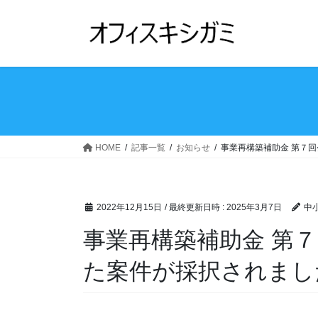
コ
ナ
ン
ビ
テ
ゲ
ン
ー
ツ
シ
へ
ョ
ス
ン
キ
に
ッ
移
HOME
記事一覧
お知らせ
事業再構築補助金 第７
プ
動
2022年12月15日
/ 最終更新日時 :
2025年3月7日
中
事業再構築補助金 第
た案件が採択されまし