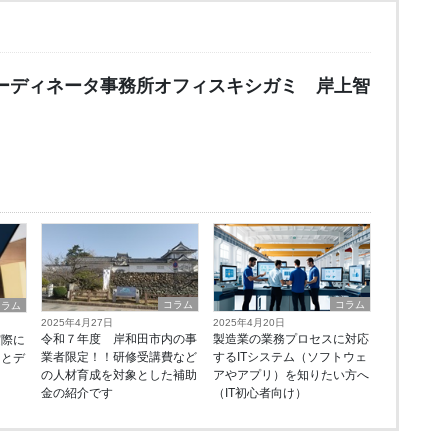
コーディネータ事務所オフィスキシガミ 岸上智
コラム
コラム
コラム
2025年4月27日
2025年4月20日
令和７年度 岸和田市内の事
製造業の業務プロセスに対応
実際に
業者限定！！研修受講費など
するITシステム（ソフトウェ
トとデ
の人材育成を対象とした補助
アやアプリ）を知りたい方へ
金の紹介です
（IT初心者向け）