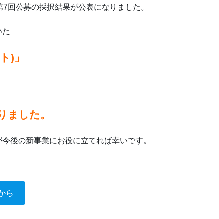
金 第7回公募の採択結果が公表になりました。
いた
ト)」
りました。
が今後の新事業にお役に立てれば幸いです。
から