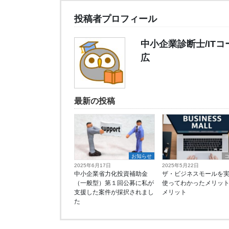
投稿者プロフィール
中小企業診断士/IT
広
最新の投稿
お知らせ
2025年6月17日
2025年5月22日
中小企業省力化投資補助金
ザ・ビジネスモールを
（一般型）第１回公募に私が
使ってわかったメリッ
支援した案件が採択されまし
メリット
た