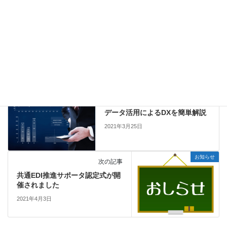
和７年度版
2023年8月20日
コラム
カテゴリー
DX/IT導入
経営改革
経営診断
タグ
コラム
前の記事
データ活用によるDXを簡単解説
2021年3月25日
お知らせ
次の記事
共通EDI推進サポータ認定式が開
催されました
2021年4月3日