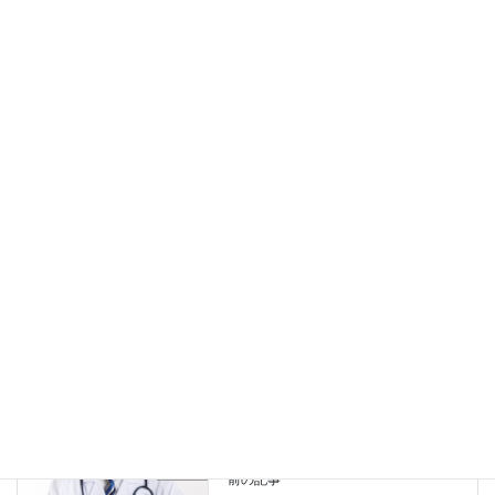
2025年4月20日
製造業の業務プロセスに対応するITシステム（ソ
フトウェアやアプリ）を知りたい方へ（IT初心者
向け）
コラム
関連記事
岸和田市の事業者を盛り上げたい～中小企業共通EDIの勧め～
2021年3月22日
お知らせ
カテゴリー
中小企業共通EDI
タグ
コラム
前の記事