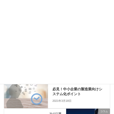
令和７年度 岸和田市のデジタル化のための補助金～「がんば
る岸和田」企業経営支援事業補助金（区分：デジタル化促進）
～
2023年5月9日
岸和田市で新設備の固定資産税を2分の1にする方法～先端設備
等導入計画～
2023年3月12日
コラム
カテゴリー
岸和田
中小企業共通EDI
タグ
コラム
前の記事
必見！中小企業の製造業向けシ
ステム化ポイント
2021年3月18日
コラム
次の記事