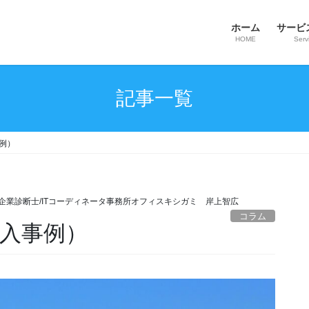
ホーム
サービ
HOME
Serv
記事一覧
事例）
企業診断士/ITコーディネータ事務所オフィスキシガミ 岸上智広
コラム
導入事例）