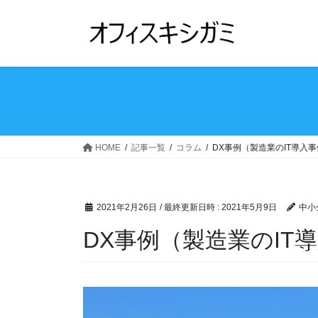
コ
ナ
ン
ビ
テ
ゲ
ン
ー
ツ
シ
へ
ョ
ス
ン
キ
に
ッ
移
HOME
記事一覧
コラム
DX事例（製造業のIT導入
プ
動
2021年2月26日
/ 最終更新日時 :
2021年5月9日
中小
DX事例（製造業のIT