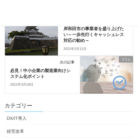
コラム
前の記事
岸和田市の事業者を盛り上げた
い～一歩先行くキャッシュレス
対応の勧め～
2021年3月11日
コラム
次の記事
必見！中小企業の製造業向けシ
ステム化ポイント
2021年3月18日
カテゴリー
DX/IT導入
経営改革