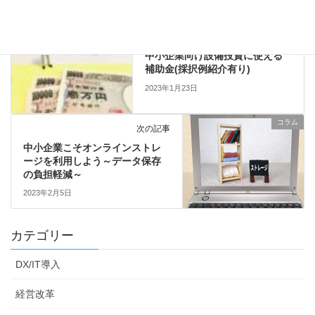
コラム
前の記事
中小企業向け設備投資に使える
補助金(採択例紹介有り)
2023年1月23日
コラム
次の記事
中小企業こそオンラインストレ
ージを利用しよう～データ保存
の負担軽減～
2023年2月5日
カテゴリー
DX/IT導入
経営改革