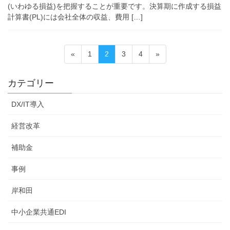
(いわゆる損益)を把握することが重要です。決算期に作成する損益
計算書(PL)には会社全体の収益、費用 […]
投
固
固
固
固
«
1
2
3
4
»
稿
定
定
定
定
ペ
ペ
ペ
ペ
の
カテゴリー
ー
ー
ー
ー
ペ
ジ
ジ
ジ
ジ
DX/IT導入
ー
ジ
経営改革
送
補助金
り
事例
岸和田
中小企業共通EDI