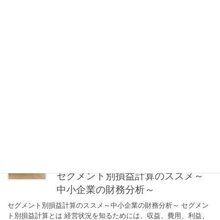
2023年4月17日
コラム
中小企業も取り組む必要あり！！
利益を出すための原価管理～標準原価と実際
原価～
中小企業も取り組む必要あり！！利益を出すための原価管理～標
準原価と実際原価～ 原価管理とは 原価管理とは、企業が製品やサ
ービスを生産・提供する際のコストを算出し、利益を生むための
原価を管理することを指します。企業は原価管 […]
2023年4月8日
コラム
セグメント別損益計算のススメ～
中小企業の財務分析～
セグメント別損益計算のススメ～中小企業の財務分析～ セグメン
ト別損益計算とは 経営状況を知るためには、収益、費用、利益、