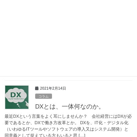
ります。（コラム「DXとは一体何なのか […]
2021年2月20日
コラム
知っておかないと損するDX関連の
補助金・税優遇制度(2020年度)
※2021年2月時点の情報です。 DX推進のための金銭的支援策 DX
を推進する際に、ITの導入コストが課題にならないでしょうか？
DXを推進するには、新たなITの導入が必要になる場合がありま
す。しかし、多くの中小企業は新 […]
2021年2月14日
コラム
DXとは、一体何なのか。
最近DXという言葉をよく耳にしませんか？ 会社経営にはDXが必
要であるとか、DXで働き方改革とか。 DXを、IT化・デジタル化
（いわゆるITツールやソフトウェアの導入又はシステム開発）と
同意義として捉えている方もいると思 […]